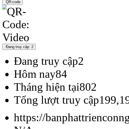
QR-code
Đang truy cập: 2
Đang truy cập
2
Hôm nay
84
Tháng hiện tại
802
Tổng lượt truy cập
199,1
https://banphattriencon