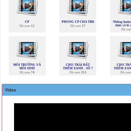
CP
PHONG CP CHA TBD
Những hướn
thiết về lễ
Đã xem
12
Đã xem
17
Đã xe
MÔI TRƯỜNG VÀ
CHO TRÁI ĐẤT
CHO TRÁ
MÔI SINH
THÊM XANH - SỐ 7
THÊM XANH
Đã xem
74
Đã xem
253
Đã xe
Video