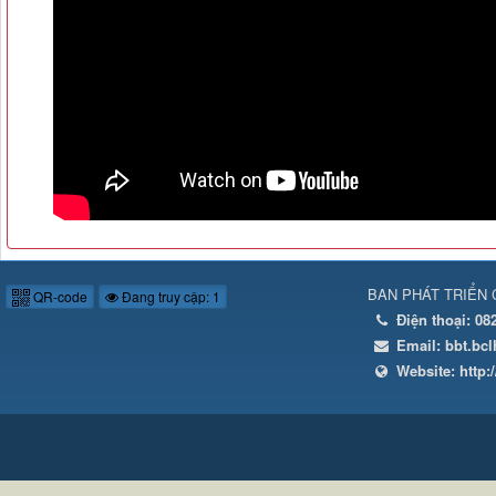
BAN PHÁT TRIỂN 
QR-code
Đang truy cập: 1
Điện thoại:
08
Email:
bbt.bc
Website:
http