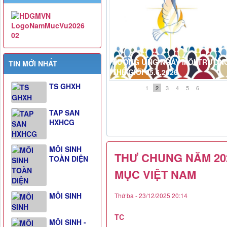
HƯỞNG ỨNG NGÀY MÔI TRƯỜN
TIN MỚI NHẤT
THẾ GIỚI 05.6.2026
TS GHXH
1
2
3
4
5
6
TAP SAN
HXHCG
MÔI SINH
THƯ CHUNG NĂM 20
TOÀN DIỆN
MỤC VIỆT NAM
MÔI SINH
Thứ ba - 23/12/2025 20:14
TC
MÔI SINH -