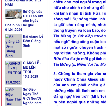
ĐỒNG GIÁM MỤC VIỆT
chiếu cho mọi người trong n
NAM
hữu cho chính nó nhưng để 
Sứ điệp của
khi lãnh nhận Bí tích Rửa Tộ
ĐTC Lêô XIV
sống mới. Sự sống thần linh
cho Ngày
ta giữ cho riêng mình, như
Hòa bình Thế giới
01.01.2026
thông truyền và loan báo, đó
Tin Mừng (x.
Sứ điệp truyền
Bài giảng Lễ
Đêm Giáng
nếu nghĩ rằng công cuộc loa
Sinh
một số người chuyên trách, 
người thụ hưởng. Không phải
Rửa đều được mời gọi tích 
GIẢNG LỄ -
Tin Mừng (x.
Niềm Vui Tin M
MẸ LÊN
TRỜI -
3. Chúng ta tham gia vào 
15.8.2025
nào? Chính Chúa Giêsu chỉ
của anh em phải chiếu giã
Sứ Điệp
những việc tốt lành anh em
Ngày Thế
Đấng ngự trên trời" (Mt 5,16
Giới Người
ra bên ngoài qua những việ
Nghèo năm