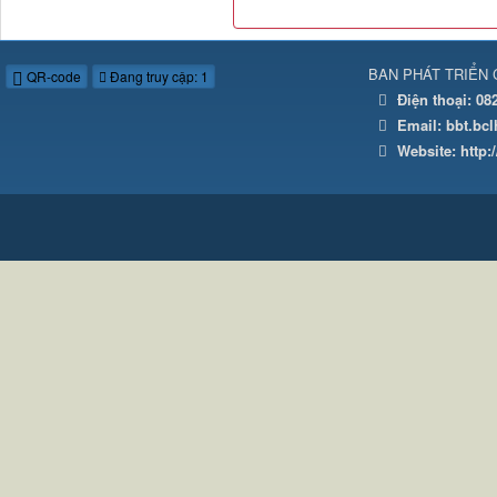
BAN PHÁT TRIỂN 
QR-code
Đang truy cập: 1
Điện thoại:
08
Email:
bbt.bc
Website:
http