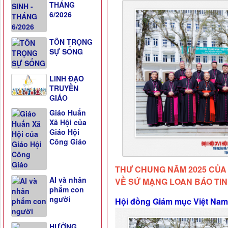
THÁNG
6/2026
TÔN TRỌNG
SỰ SỐNG
LINH ĐẠO
TRUYỀN
GIÁO
Giáo Huấn
Xã Hội của
Giáo Hội
Công Giáo
THƯ CHUNG NĂM 2025 CỦA 
AI và nhân
VỀ SỨ MẠNG LOAN BÁO TI
phẩm con
người
Hội đồng Giám mục Việt Nam
HƯỞNG