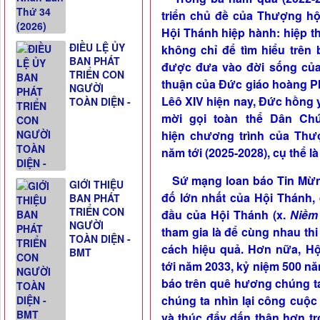
triển chủ đề của Thượng h
Hội Thánh hiệp hành: hiệp t
ĐIỀU LỆ ỦY
không chỉ để tìm hiểu trên 
BAN PHÁT
được đưa vào đời sống của
TRIỂN CON
thuận của Đức giáo hoàng 
NGƯỜI
Lêô XIV hiện nay, Đức hồng
TOÀN DIỆN -
mời gọi toàn thể Dân Ch
hiện
chương trình của Thư
năm tới (2025-2028), cụ thể l
Sứ mạng loan báo Tin Mừng 
GIỚI THIỆU
đố lớn nhất của Hội Thánh,
BAN PHÁT
TRIỂN CON
đầu của Hội Thánh (x.
Niềm
NGƯỜI
tham gia là để cùng nhau t
TOÀN DIỆN -
cách hiệu quả. Hơn nữa, H
BMT
tới năm 2033, kỷ niệm 500 
báo trên quê hương chúng ta.
chúng ta nhìn lại công cuộ
và thúc đẩy dấn thân hơn tro