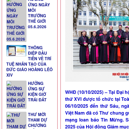
ỨNG NGÀY
MÔI
TRƯỜNG
THẾ GIỚI
05.6.2026
THÔNG
ĐIỆP ĐẦU
TIÊN VỀ TRÍ
TUỆ NHÂN TẠO CỦA
ĐỨC GIÁO HOÀNG LÊÔ
XIV
HƯỞNG
ỨNG SỰ
WHĐ (10/10/2025) – Tại Đại 
KIỆN GIỜ
thứ XVI được tổ chức tại To
TRÁI ĐẤT
06/10/2025 đến thứ Sáu, ng
Việt Nam đã có Thư chung g
THƯ MỜI
mạng loan báo Tin Mừng. S
THAM DỰ
CHƯƠNG
2025 của Hội đồng Giám mục