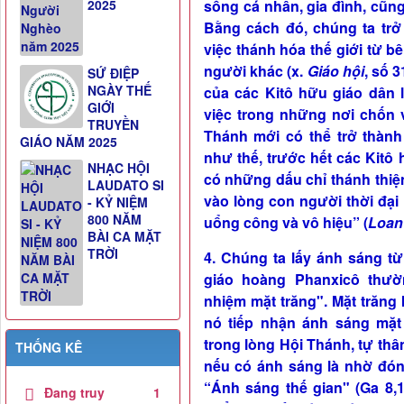
sống cá nhân, gia đình, cũn
2025
Bằng cách đó, chúng ta tr
việc thánh hóa thế giới từ bê
người khác (x.
Giáo hội
, số 
SỨ ĐIỆP
NGÀY THẾ
của các Kitô hữu giáo dân 
GIỚI
việc trong những nơi chốn 
TRUYỀN
Thánh mới có thể trở thành 
GIÁO NĂM 2025
như thế, trước hết các Kitô
NHẠC HỘI
có những dấu chỉ thánh thiện
LAUDATO SI
vào lòng con người thời đại
- KỶ NIỆM
800 NĂM
uổng công và vô hiệu” (
Loan
BÀI CA MẶT
TRỜI
4. Chúng ta lấy ánh sáng t
giáo hoàng Phanxicô thư
nhiệm mặt trăng". Mặt trăn
nó tiếp nhận ánh sáng mặt 
trong lòng Hội Thánh, tự th
THỐNG KÊ
nếu có ánh sáng là nhờ đón
“Ánh sáng thế gian" (Ga 8,
Đang truy
1