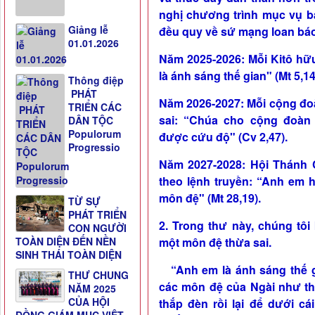
nghị chương trình mục vụ b
Giảng lễ
đều quy về sứ mạng loan bá
01.01.2026
Năm 2025-2026: Mỗi Kitô hữ
là ánh sáng thế gian" (Mt 5,14
Thông điệp
PHÁT
Năm 2026-2027: Mỗi cộng đo
TRIỂN CÁC
sai: “Chúa cho cộng đoàn
DÂN TỘC
Populorum
được cứu độ" (Cv 2,47).
Progressio
Năm 2027-2028: Hội Thánh 
theo lệnh truyền: “Anh em 
môn đệ" (Mt 28,19).
TỪ SỰ
PHÁT TRIỂN
2. Trong thư này, chúng tôi 
CON NGƯỜI
một môn đệ thừa sai.
TOÀN DIỆN ĐẾN NỀN
SINH THÁI TOÀN DIỆN
“Anh em là ánh sáng thế gi
THƯ CHUNG
các môn đệ của Ngài như thế
NĂM 2025
CỦA HỘI
thắp đèn rồi lại để dưới cá