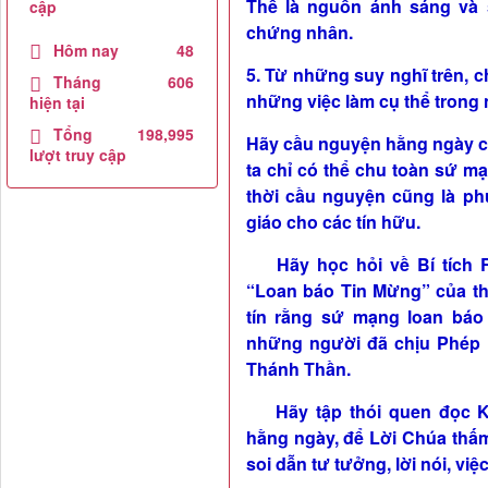
Thể là nguồn ánh sáng và 
cập
chứng nhân.
Hôm nay
48
5. Từ những suy nghĩ trên, c
Tháng
606
những việc làm cụ thể trong
hiện tại
Tổng
198,995
Hãy cầu nguyện hằng ngày c
lượt truy cập
ta chỉ có thể chu toàn sứ 
thời cầu nguyện cũng là ph
giáo cho các tín hữu.
Hãy học hỏi về Bí tích R
“Loan báo Tin Mừng” của th
tín rằng sứ mạng loan báo
những người đã chịu Phép 
Thánh Thần.
Hãy tập thói quen đọc Ki
hằng ngày, để Lời Chúa thấm
soi dẫn tư tưởng, lời nói, việ