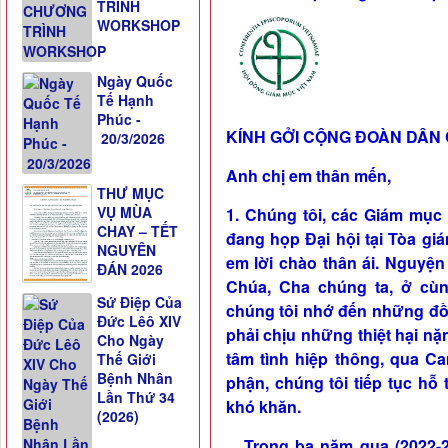
TRÌNH
WORKSHOP
Ngày Quốc
Tế Hạnh
Phúc -
KÍNH GỞI CỘNG ĐOÀN DÂN 
20/3/2026
Anh chị em thân mến,
THƯ MỤC
VỤ MÙA
1. Chúng tôi, các Giám mục
CHAY – TẾT
đang họp Đại hội tại Tòa gi
NGUYÊN
em lời chào thân ái. Nguyện
ĐÁN 2026
Chúa, Cha chúng ta, ở cùn
Sứ Điệp Của
chúng tôi nhớ đến những đồ
Đức Lêô XIV
phải chịu những thiệt hại n
Cho Ngày
tâm tình hiệp thông, qua Ca
Thế Giới
Bệnh Nhân
phận, chúng tôi tiếp tục hỗ
Lần Thứ 34
khó khăn.
(2026)
Trong ba năm qua (2022-20