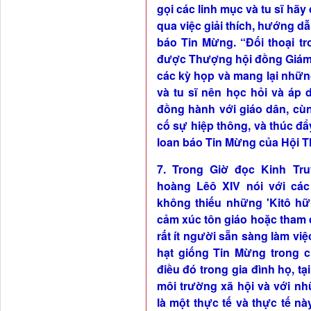
gọi các linh mục và tu sĩ hã
qua việc giải thích, hướng d
báo Tin Mừng. “
Đối thoại t
được Thượng hội đồng Giám
các kỳ họp và mang lại nhữn
và tu sĩ nên học hỏi và áp
đồng hành với giáo dân, cù
cố sự hiệp thông, và thúc đ
loan báo Tin Mừng của Hội T
7. Trong Giờ đọc Kinh Tru
hoàng Lêô XIV nói với các
không thiếu những 'Kitô h
cảm xúc tôn giáo hoặc tham
rất ít người sẵn sàng làm vi
hạt giống Tin Mừng trong c
điều đó trong gia đình họ, tạ
môi trường xã hội và với n
là một thực tế và thực tế nà