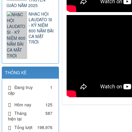
GIÁO NĂM 2025
NHẠC HỘI
LAUDATO SI
- KỶ NIỆM
800 NĂM BÀI
CA MẶT
TRỜI
THỐNG KÊ
Đang truy
1
cập
Hôm nay
125
Tháng
587
hiện tại
Tổng lượt
198,976