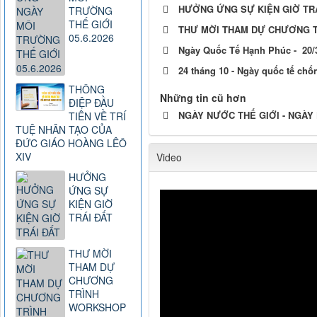
HƯỞNG ỨNG SỰ KIỆN GIỜ TRÁ
TRƯỜNG
THẾ GIỚI
THƯ MỜI THAM DỰ CHƯƠNG 
05.6.2026
Ngày Quốc Tế Hạnh Phúc - 20/
24 tháng 10 - Ngày quốc tế chố
THÔNG
Những tin cũ hơn
ĐIỆP ĐẦU
NGÀY NƯỚC THẾ GIỚI - NGÀY
TIÊN VỀ TRÍ
TUỆ NHÂN TẠO CỦA
ĐỨC GIÁO HOÀNG LÊÔ
XIV
Video
HƯỞNG
ỨNG SỰ
KIỆN GIỜ
TRÁI ĐẤT
THƯ MỜI
THAM DỰ
CHƯƠNG
TRÌNH
WORKSHOP