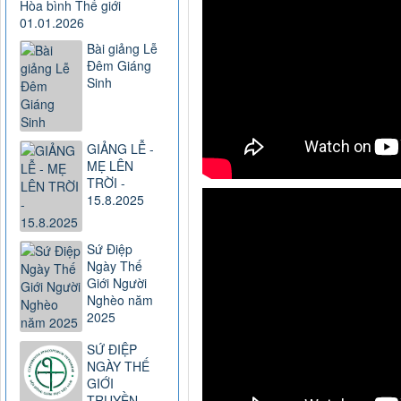
Hòa bình Thế giới
01.01.2026
Bài giảng Lễ
Đêm Giáng
Sinh
GIẢNG LỄ -
MẸ LÊN
TRỜI -
15.8.2025
Sứ Điệp
Ngày Thế
Giới Người
Nghèo năm
2025
SỨ ĐIỆP
NGÀY THẾ
GIỚI
TRUYỀN