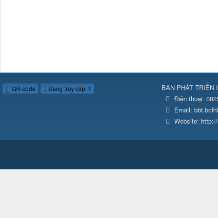
BAN PHÁT TRIỂN 
QR-code
Đang truy cập: 1
Điện thoại:
082
Email:
bbt.bcl
Website:
http: