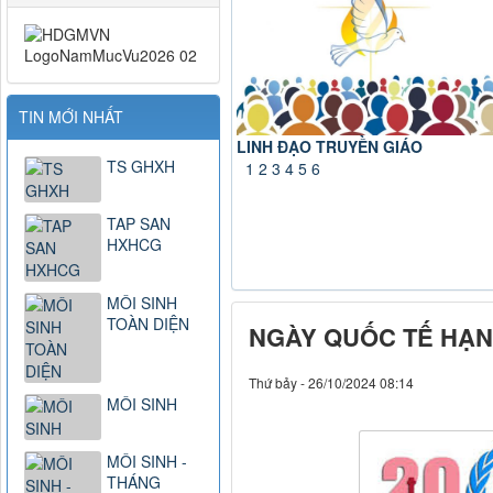
TIN MỚI NHẤT
HƯỞNG ỨNG NGÀY MÔI TRƯỜNG
TS GHXH
THẾ GIỚI 05.6.2026
1
2
3
4
5
6
TAP SAN
HXHCG
MÔI SINH
TOÀN DIỆN
NGÀY QUỐC TẾ HẠNH
Thứ bảy - 26/10/2024 08:14
MÔI SINH
MÔI SINH -
THÁNG