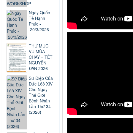
Ngày Quốc
Tế Hạnh
Phúc -
20/3/2026
THƯ MỤC
VỤ MÙA
CHAY – TẾT
NGUYÊN
ĐÁN 2026
Sứ Điệp Của
Đức Lêô XIV
Cho Ngày
Thế Giới
Bệnh Nhân
Lần Thứ 34
(2026)