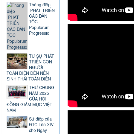
Thông điệp
PHÁT TRIỂN
CÁC DÂN
TỘC
Populorum
Progressio
TỪ SỰ PHÁT
TRIỂN CON
NGƯỜI
TOÀN DIỆN ĐẾN NỀN
SINH THÁI TOÀN DIỆN
THƯ CHUNG
NĂM 2025
CỦA HỘI
ĐỒNG GIÁM MỤC VIỆT
NAM
Sứ điệp của
ĐTC Lêô XIV
cho Ngày