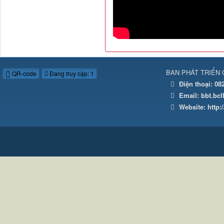
BAN PHÁT TRIỂN 
QR-code
Đang truy cập: 1
Điện thoại:
08
Email:
bbt.bc
Website:
http