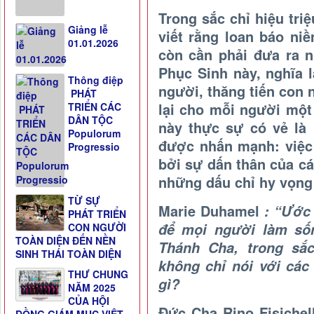
Trong sắc chỉ hiệu tr
Giảng lễ
viết rằng loan báo ni
01.01.2026
còn cần phải đưa ra 
Phục Sinh này, nghĩa 
Thông điệp
người, thăng tiến con
PHÁT
lại cho mỗi người một 
TRIỂN CÁC
DÂN TỘC
này thực sự có vẻ là
Populorum
được nhấn mạnh: việc
Progressio
bởi sự dấn thân của cá
những dấu chỉ hy vọng
TỪ SỰ
Marie Duhamel
: “Ước 
PHÁT TRIỂN
để mọi người làm sốn
CON NGƯỜI
TOÀN DIỆN ĐẾN NỀN
Thánh Cha, trong sắc
SINH THÁI TOÀN DIỆN
không chỉ nói với các 
THƯ CHUNG
gì?
NĂM 2025
CỦA HỘI
Đức Cha Rino Fisichell