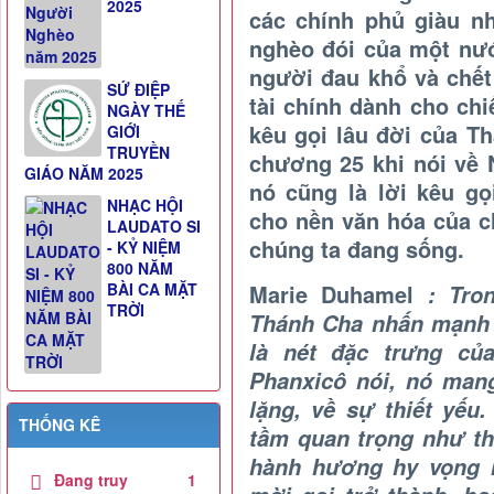
2025
các chính phủ giàu nh
nghèo đói của một nư
người đau khổ và chết 
SỨ ĐIỆP
tài chính dành cho chi
NGÀY THẾ
kêu gọi lâu đời của T
GIỚI
TRUYỀN
chương 25 khi nói về
GIÁO NĂM 2025
nó cũng là lời kêu gọ
NHẠC HỘI
cho nền văn hóa của c
LAUDATO SI
chúng ta đang sống.
- KỶ NIỆM
800 NĂM
Marie Duhamel
BÀI CA MẶT
: Tron
TRỜI
Thánh Cha nhấn mạnh 
là nét đặc trưng c
Phanxicô nói, nó man
lặng, về sự thiết yế
THỐNG KÊ
tầm quan trọng như t
hành hương hy vọng 
Đang truy
1