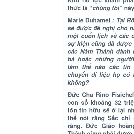
thức là “
” này
chúng tôi
Marie Duhamel
: Tại Rô
sẽ được đề nghị cho 
một cuốn lịch về các
sự kiện cũng đã được V
các Năm Thánh dành r
bà hoặc những người
làm thế nào các tín
chuyến đi liệu họ có
không?
Đức Cha Rino Fisichel
con số khoảng 32 tri
lớn tín hữu sẽ ở lại n
thể nói rằng Sắc chỉ
ràng. Đức Giáo hoàn
Thánh cũng phải được 