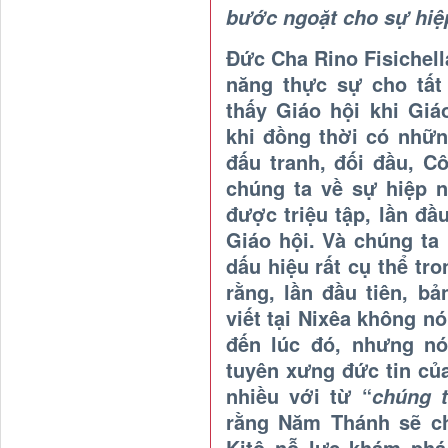
bước ngoặt cho sự hiệ
Đức Cha Rino Fisichell
năng thực sự cho tất
thấy Giáo hội khi Giá
khi đồng thời có nhữn
đấu tranh, đối đầu, C
chúng ta về sự hiệp 
được triệu tập, lần đầu
Giáo hội. Và chúng ta
dấu hiệu rất cụ thể tr
rằng, lần đầu tiên, b
viết tại Nixêa không nó
đến lúc đó, nhưng nó
tuyên xưng đức tin củ
nhiều với từ “
chúng t
rằng Năm Thánh sẽ ch
Kitô nỗ lực khám phá