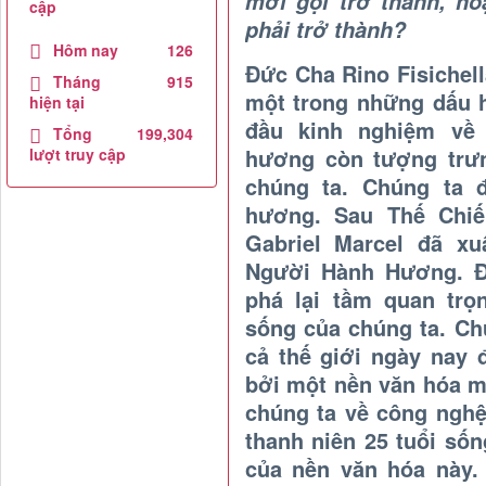
mời gọi trở thành, h
cập
phải trở thành?
Hôm nay
126
Đức Cha Rino Fisichell
Tháng
915
một trong những dấu h
hiện tại
đầu kinh nghiệm về
Tổng
199,304
hương còn tượng trư
lượt truy cập
chúng ta. Chúng ta 
hương. Sau Thế Chiến
Gabriel Marcel đã x
Người Hành Hương. Đ
phá lại tầm quan trọ
sống của chúng ta. Ch
cả thế giới ngày nay
bởi một nền văn hóa m
chúng ta về công nghệ
thanh niên 25 tuổi số
của nền văn hóa này.