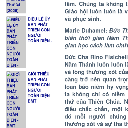
tâm. Chúng ta không 
Giáo hội luôn luôn là 
và phục sinh.
ĐIỀU LỆ ỦY
BAN PHÁT
Marie Duhamel:
Đức Th
TRIỂN CON
NGƯỜI
biến thời gian Năm Th
TOÀN DIỆN -
gian học cách làm chứ
Đức Cha Rino Fisichell
Năm Thánh luôn luôn l
và lòng thương xót của
GIỚI THIỆU
càng trở nên quan trọ
BAN PHÁT
TRIỂN CON
loan báo niềm hy vọn
NGƯỜI
ta không chỉ có niềm
TOÀN DIỆN -
thứ của Thiên Chúa. 
BMT
điều chắc chắn, một 
đó mỗi người chúng 
thương xót và sự tha t