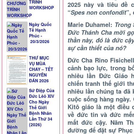
TRÌNH
2025 này và tiêu đề c
WORKSHOP
“
”,
Spes non confondit
Marie Duhamel:
Trong 
Ngày Quốc
Tế Hạnh
Đức Thánh Cha mời gọi
Phúc -
thần này, đó là đức cậ
20/3/2026
sự cần thiết của nó?
THƯ MỤC
Đức Cha Rino Fisichell
VỤ MÙA
cảnh bạo lực, trong b
CHAY – TẾT
nhiêu lần Đức Giáo 
NGUYÊN
ĐÁN 2026
chiến tranh thế giới 
nhiêu lần chúng ta đã
Sứ Điệp Của
Đức Lêô XIV
cuộc sống hàng ngày.
Cho Ngày
Kitô giáo là một điều 
Thế Giới
về đức tin và đức mế
Bệnh Nhân
Lần Thứ 34
mất đức cậy. Năm Thá
(2026)
đường để đặt sự Phục 