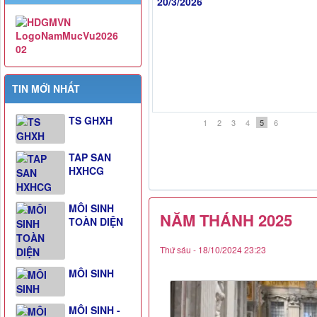
Ngày Quốc Tế Hạnh Phúc -
TIN MỚI NHẤT
20/3/2026
TS GHXH
1
2
3
4
5
6
TAP SAN
HXHCG
MÔI SINH
NĂM THÁNH 2025
TOÀN DIỆN
Thứ sáu - 18/10/2024 23:23
MÔI SINH
MÔI SINH -