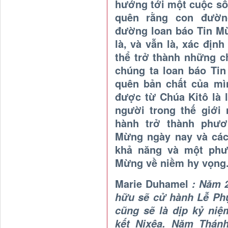
hướng tới một cuộc số
quên rằng con đườn
đường loan báo Tin Mừ
là, và vẫn là, xác địn
thể trở thành những c
chúng ta loan báo Ti
quên bản chất của mì
được từ Chúa Kitô là
người trong thế giới
hành trở thành phươ
Mừng ngày nay và các
khả năng và một phư
Mừng về niềm hy vọng
Marie Duhamel
: Năm 2
hữu sẽ cử hành Lễ Ph
cũng sẽ là dịp kỷ ni
kết Nixêa. Năm Thánh