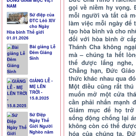
ĐỒNG GIÁM MỤC VIỆT
gọi về niềm hy vọng. 
NAM
mỗi người và tất cả 
Sứ điệp của
ĐTC Lêô XIV
làm việc mỗi ngày để 
cho Ngày
tạo hòa bình và cho n
Hòa bình Thế giới
đối với hòa bình ở cấp
01.01.2026
Thánh Cha không ngại
Bài giảng Lễ
Đêm Giáng
mà – chúng ta hết lò
Sinh
thể được lắng nghe,
Chẳng hạn, Đức Giáo
thức khác nhau qua đó
GIẢNG LỄ -
Một điều cũng rất th
MẸ LÊN
TRỜI -
muốn mở một cửa thán
15.8.2025
cần phải nhấn mạnh đ
Giám mục để họ trở
Sứ Điệp
sống động chống lại án
Ngày Thế
không còn có thể được
Giới Người
Nghèo năm
hóa của chúng ta. Đứ