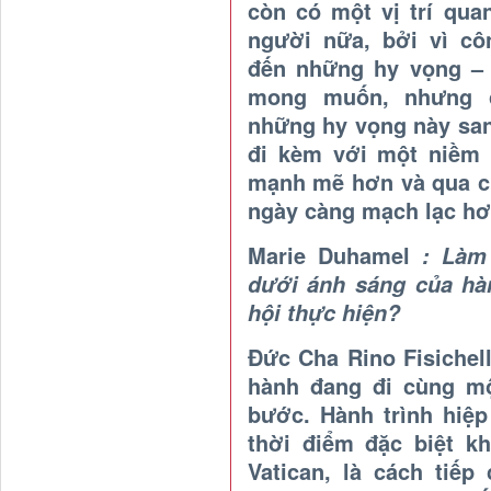
còn có một vị trí qua
người nữa, bởi vì c
đến những hy vọng – 
mong muốn, nhưng c
những hy vọng này san
đi kèm với một niềm 
mạnh mẽ hơn và qua ch
ngày càng mạch lạc hơ
Marie Duhamel
: Làm 
dưới ánh sáng của hà
hội thực hiện?
Đức Cha Rino Fisichell
hành đang đi cùng mộ
bước. Hành trình hiệp
thời điểm đặc biệt k
Vatican, là cách tiếp