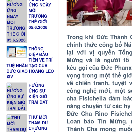
ỨNG NGÀY
MÔI
TRƯỜNG
THẾ GIỚI
05.6.2026
Trong khi Đức Thánh C
chính thức công bố Nă
THÔNG
lại với vị quyền Tổn
ĐIỆP ĐẦU
Mừng và là người tổ 
TIÊN VỀ TRÍ
TUỆ NHÂN TẠO CỦA
kêu gọi của Đức Phanx
ĐỨC GIÁO HOÀNG LÊÔ
vọng trong một thế giớ
XIV
về chiến tranh, tuyệt
HƯỞNG
công nghệ mới, một s
ỨNG SỰ
KIỆN GIỜ
cha Fisichella đảm b
TRÁI ĐẤT
năng chuyển từ các hy
Đức Cha Rino Fisiche
THƯ MỜI
Loan báo Tin Mừng, 
THAM DỰ
Thánh Cha mong muốn
CHƯƠNG