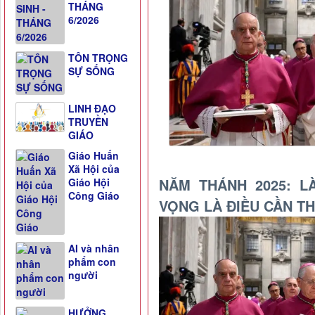
THÁNG
6/2026
TÔN TRỌNG
SỰ SỐNG
LINH ĐẠO
TRUYỀN
GIÁO
Giáo Huấn
Xã Hội của
NĂM THÁNH 2025: 
Giáo Hội
Công Giáo
VỌNG LÀ ĐIỀU CẦN TH
AI và nhân
phẩm con
người
HƯỞNG