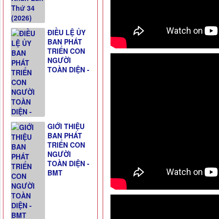
ĐIỀU LỆ ỦY
BAN PHÁT
TRIỂN CON
NGƯỜI
TOÀN DIỆN -
GIỚI THIỆU
BAN PHÁT
TRIỂN CON
NGƯỜI
TOÀN DIỆN -
BMT