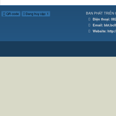
BAN PHÁT TRIỂN 
QR-code
Đang truy cập: 1
Điện thoại:
08
Email:
bbt.bc
Website:
http