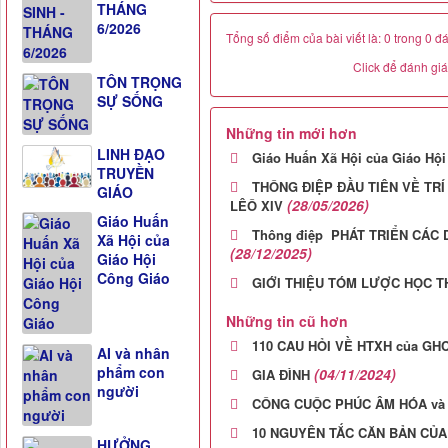
THÁNG
6/2026
Tổng số điểm của bài viết là: 0 trong 0 đ
Click để đánh giá 
TÔN TRỌNG
SỰ SỐNG
Những tin mới hơn
LINH ĐẠO
Giáo Huấn Xã Hội của Giáo Hộ
TRUYỀN
THÔNG ĐIỆP ĐẦU TIÊN VỀ TR
GIÁO
(28/05/2026)
LÊÔ XIV
Giáo Huấn
Thông điệp PHÁT TRIỂN CÁC 
Xã Hội của
(28/12/2025)
Giáo Hội
Công Giáo
GIỚI THIỆU TÓM LƯỢC HỌC T
Những tin cũ hơn
110 CAU HỎI VỀ HTXH của GH
AI và nhân
phẩm con
(04/11/2024)
GIA ĐÌNH
người
CÔNG CUỘC PHÚC ÂM HÓA và
10 NGUYÊN TẮC CĂN BẢN CỦ
HƯỞNG