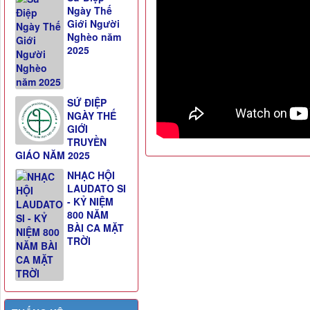
Ngày Thế
Giới Người
Nghèo năm
2025
SỨ ĐIỆP
NGÀY THẾ
GIỚI
TRUYỀN
GIÁO NĂM 2025
NHẠC HỘI
LAUDATO SI
- KỶ NIỆM
800 NĂM
BÀI CA MẶT
TRỜI