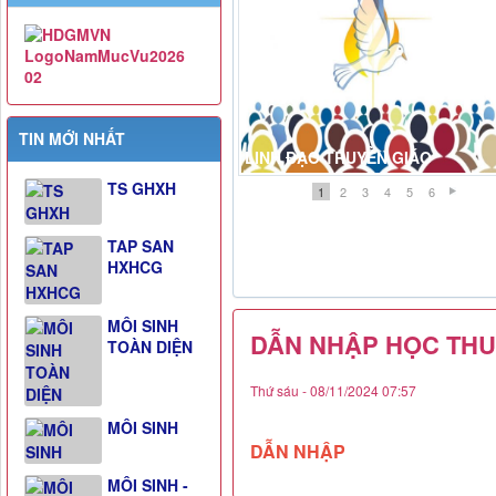
TIN MỚI NHẤT
LINH ĐẠO TRUYỀN GIÁO
TS GHXH
1
2
3
4
5
6
TAP SAN
HXHCG
MÔI SINH
DẪN NHẬP HỌC THU
TOÀN DIỆN
Thứ sáu - 08/11/2024 07:57
MÔI SINH
DẪN NHẬP
MÔI SINH -