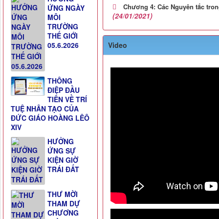
Chương 4: Các Nguyên tắc tron
ỨNG NGÀY
(24/01/2021)
MÔI
TRƯỜNG
THẾ GIỚI
05.6.2026
Video
THÔNG
ĐIỆP ĐẦU
TIÊN VỀ TRÍ
TUỆ NHÂN TẠO CỦA
ĐỨC GIÁO HOÀNG LÊÔ
XIV
HƯỞNG
ỨNG SỰ
KIỆN GIỜ
TRÁI ĐẤT
THƯ MỜI
THAM DỰ
CHƯƠNG