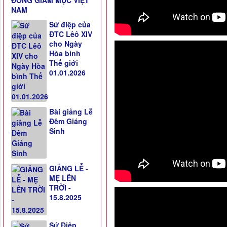
ĐỒNG GIÁM MỤC VIỆT
NAM
Sứ điệp của
ĐTC Lêô XIV
cho Ngày
Hòa bình
Thế giới
01.01.2026
Bài giảng Lễ
Đêm Giáng
Sinh
GIẢNG LỄ -
MẸ LÊN
TRỜI -
15.8.2025
Sứ Điệp