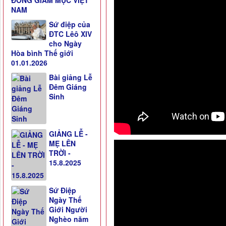
ĐỒNG GIÁM MỤC VIỆT
NAM
Sứ điệp của
ĐTC Lêô XIV
cho Ngày
Hòa bình Thế giới
01.01.2026
Bài giảng Lễ
Đêm Giáng
Sinh
GIẢNG LỄ -
MẸ LÊN
TRỜI -
15.8.2025
Sứ Điệp
Ngày Thế
Giới Người
Nghèo năm