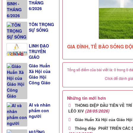
THÁNG
6/2026
TÔN TRỌNG
SỰ SỐNG
LINH ĐẠO
GIA ĐÌNH, TẾ BÀO SỐNG ĐỘ
TRUYỀN
GIÁO
Giáo Huấn
Tổng số điểm của bài viết là: 0 trong 0 đ
Xã Hội của
Giáo Hội
Click để đánh giá 
Công Giáo
Những tin mới hơn
AI và nhân
THÔNG ĐIỆP ĐẦU TIÊN VỀ TR
phẩm con
(28/05/2026)
LÊÔ XIV
người
Giáo Huấn Xã Hội của Giáo Hộ
Thông điệp PHÁT TRIỂN CÁC 
HƯỞNG