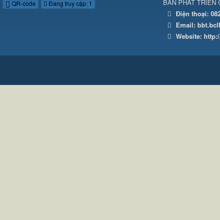
BAN PHÁT TRIỂN 
QR-code
Đang truy cập: 1
Điện thoại:
08
Email:
bbt.bc
Website:
http