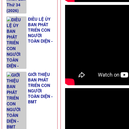
ĐIỀU LỆ ỦY
BAN PHÁT
TRIỂN CON
NGƯỜI
TOÀN DIỆN -
GIỚI THIỆU
BAN PHÁT
TRIỂN CON
NGƯỜI
TOÀN DIỆN -
BMT