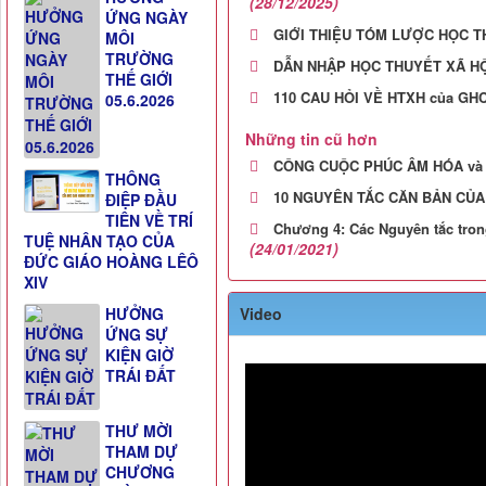
(28/12/2025)
ỨNG NGÀY
GIỚI THIỆU TÓM LƯỢC HỌC T
MÔI
TRƯỜNG
DẪN NHẬP HỌC THUYẾT XÃ H
THẾ GIỚI
110 CAU HỎI VỀ HTXH của GH
05.6.2026
Những tin cũ hơn
CÔNG CUỘC PHÚC ÂM HÓA và
THÔNG
10 NGUYÊN TẮC CĂN BẢN CỦ
ĐIỆP ĐẦU
TIÊN VỀ TRÍ
Chương 4: Các Nguyên tắc tron
TUỆ NHÂN TẠO CỦA
(24/01/2021)
ĐỨC GIÁO HOÀNG LÊÔ
XIV
Video
HƯỞNG
ỨNG SỰ
KIỆN GIỜ
TRÁI ĐẤT
THƯ MỜI
THAM DỰ
CHƯƠNG