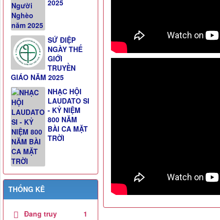
2025
SỨ ĐIỆP
NGÀY THẾ
GIỚI
TRUYỀN
GIÁO NĂM 2025
NHẠC HỘI
LAUDATO SI
- KỶ NIỆM
800 NĂM
BÀI CA MẶT
TRỜI
THỐNG KÊ
Đang truy
1