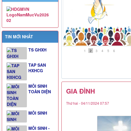
HƯỞNG ỨNG NGÀY MÔI TRƯỜN
TIN MỚI NHẤT
THẾ GIỚI 05.6.2026
TS GHXH
1
2
3
4
5
6
TAP SAN
HXHCG
MÔI SINH
GIA ĐÌNH
TOÀN DIỆN
Thứ hai - 04/11/2024 07:57
MÔI SINH
MÔI SINH -