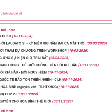
G BĐKH
(30/03/2025)
HỘI LAUDATO SI - KỶ NIỆM 800 NĂM BÀI CA MẶT TRỜI
(19/03/2026)
ỜI THAM DỰ CHƯƠNG TRÌNH WORKSHOP
(26/03/2026)
 ỨNG SỰ KIỆN GIỜ TRÁI ĐẤT
(18/11/2024)
HÀNH CÙNG THẾ GIỚI CHỐNG BIẾN ĐỔI KHÍ HẬU
(18/11/2024)
ỔI KHÍ HẬU - MỐI NGUY HIỂM
(08/11/2024)
QUỐC TẾ BẢO TỒN THIÊN NHIÊN - 01.9
(16/11/2024)
HÒA BÌNH (nguyên văn - TLHTXHCG)
(18/11/2024)
GHỊ COP 29
(08/11/2024)
GUYỆN CHO HÒA BÌNH THẾ GIỚI
 cũ hơn
(04/11/2024)
 HÒA BÌNH -
(31/10/2024)
Ệ MÔI TRƯỜNG
(24/10/2024)
ĐẠO HÒA BÌNH
(23/10/2024)
ẮT NỘI DUNG BẢO VỆ MÔI TRƯỜNG
(13/10/2023)
GUYỆN CHO HÒA BÌNH