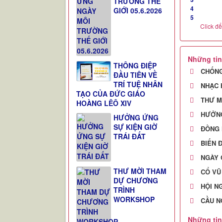
CHỐN
TRƯỜNG THẾ
GIỚI 05.6.2026
NHẠC 
THƯ M
HƯỞNG
ĐỒNG 
THÔNG ĐIỆP
BIẾN Đ
ĐẦU TIÊN VỀ
TRÍ TUỆ NHÂN
NGÀY 
TẠO CỦA ĐỨC GIÁO
CỔ VŨ 
HOÀNG LÊÔ XIV
HỘI N
HƯỞNG ỨNG
SỰ KIỆN GIỜ
CẦU N
TRÁI ĐẤT
Những tin
CỔ VŨ
THƯ MỜI THAM
BẢO V
DỰ CHƯƠNG
LINH 
TRÌNH
WORKSHOP
TÓM T
CẦU N