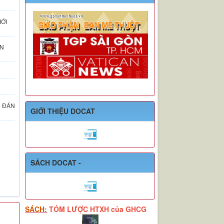
ỚI
ÂN
N ĐÁN
GIỚI THIỆU DOCAT
SÁCH DOCAT -
SÁCH:
TÓM LƯỢC HTXH của GHCG