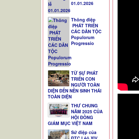
01.01.2026
Thông điệp
PHÁT TRIỂN
CÁC DÂN TỘC
Populorum
Progressio
TỪ SỰ PHÁT
TRIỂN CON
NGƯỜI TOÀN
DIỆN ĐẾN NỀN SINH THÁI
TOÀN DIỆN
THƯ CHUNG
NĂM 2025 CỦA
HỘI ĐỒNG
GIÁM MỤC VIỆT NAM
Sứ điệp của
ĐTC Lêô XIV