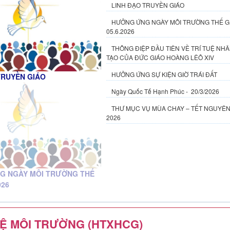
LINH ĐẠO TRUYỀN GIÁO
HƯỞNG ỨNG NGÀY MÔI TRƯỜNG THẾ GI
05.6.2026
THÔNG ĐIỆP ĐẦU TIÊN VỀ TRÍ TUỆ NH
TẠO CỦA ĐỨC GIÁO HOÀNG LÊÔ XIV
HƯỞNG ỨNG SỰ KIỆN GIỜ TRÁI ĐẤT
G NGÀY MÔI TRƯỜNG THẾ
026
Ngày Quốc Tế Hạnh Phúc - 20/3/2026
THƯ MỤC VỤ MÙA CHAY – TẾT NGUYÊ
2026
Ệ MÔI TRƯỜNG (HTXHCG)
/11/2024 04:57