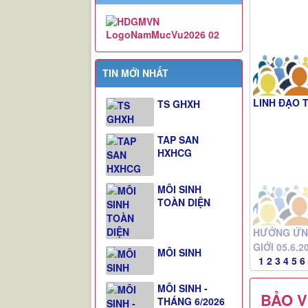
TIN MỚI NHẤT
HƯỞNG ỨN
TS GHXH
GIỚI 05.6.2
1
2
3
4
5
6
TAP SAN
HXHCG
MÔI SINH
BẢO V
TOÀN DIỆN
Thứ hai - 04
MÔI SINH
MÔI SINH -
THÁNG 6/2026