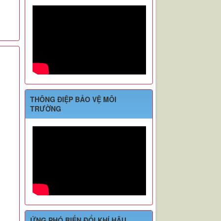
THÔNG ĐIỆP BẢO VỆ MÔI
TRƯỜNG
ỨNG PHÓ BIẾN ĐỔI KHÍ HẬU