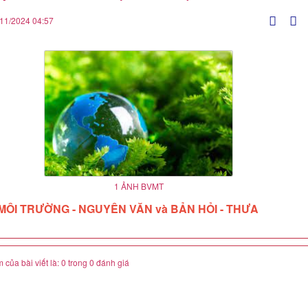
1 ẢNH BVMT
MÔI TRƯỜNG - NGUYÊN VĂN và BẢN HỎI - THƯA
 của bài viết là: 0 trong 0 đánh giá
 đánh giá bài viết
 mới hơn
(18/11/2024)