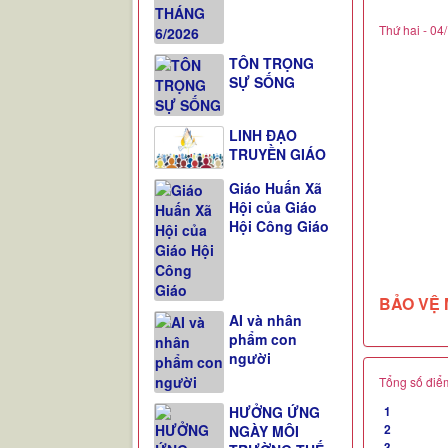
TÔN TRỌNG
SỰ SỐNG
LINH ĐẠO
TRUYỀN GIÁO
BẢO VỆ 
Giáo Huấn Xã
Hội của Giáo
Hội Công Giáo
Tổng số điểm
1
2
3
AI và nhân
4
phẩm con
5
người
Click để
HƯỞNG ỨNG
Những tin
NGÀY MÔI