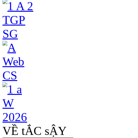
VỀ tẮC sẬY