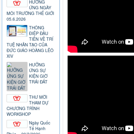
HƯỞNG
ỨNG NGÀY
MÔI TRƯỜNG THẾ GIỚI
05.6.2026
THÔNG
ĐIỆP ĐẦU
TIÊN VỀ TRÍ
TUỆ NHÂN TẠO CỦA
ĐỨC GIÁO HOÀNG LÊÔ
XIV
HƯỞNG
ỨNG SỰ
KIỆN GIỜ
TRÁI ĐẤT
THƯ MỜI
THAM DỰ
CHƯƠNG TRÌNH
WORKSHOP
Ngày Quốc
Tế Hạnh