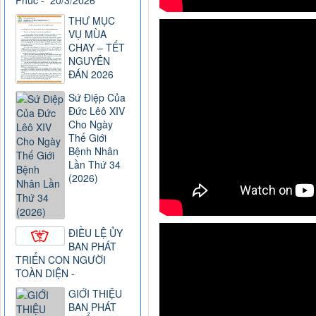
Phúc - 20/3/2026
THƯ MỤC
VỤ MÙA
CHAY – TẾT
NGUYÊN
ĐÁN 2026
Sứ Điệp Của
Đức Lêô XIV
Cho Ngày
Thế Giới
Bệnh Nhân
Lần Thứ 34
(2026)
ĐIỀU LỆ ỦY
BAN PHÁT
TRIỂN CON NGƯỜI
TOÀN DIỆN -
GIỚI THIỆU
BAN PHÁT