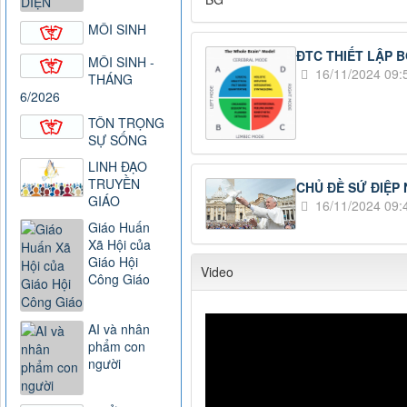
MÔI SINH
ĐTC THIẾT LẬP 
MÔI SINH -
16/11/2024 09:
THÁNG
6/2026
TÔN TRỌNG
SỰ SỐNG
LINH ĐẠO
TRUYỀN
CHỦ ĐỀ SỨ ĐIỆP 
GIÁO
16/11/2024 09:
Giáo Huấn
Xã Hội của
Giáo Hội
Video
Công Giáo
AI và nhân
phẩm con
người