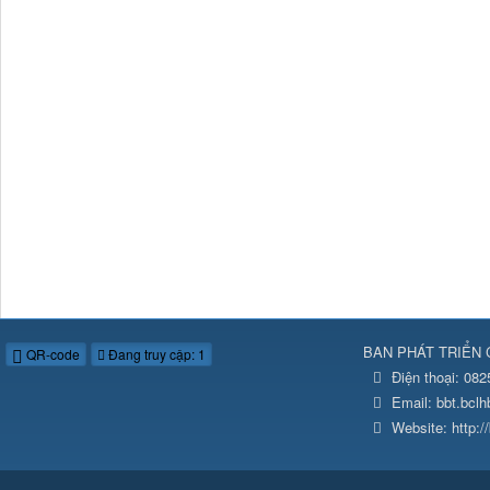
BAN PHÁT TRIỂN 
QR-code
Đang truy cập: 1
Điện thoại:
082
Email:
bbt.bcl
Website:
http: