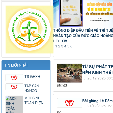
HƯỞNG ỨNG SỰ KIỆN GIỜ TRÁI Đ
1
2
3
4
5
6
TIN MỚI NHẤT
TỪ SỰ PHÁT T
NỀN SINH THÁI
TS GHXH
28/12/2025 06:
ptcntd
TAP SAN
HXHCG
MÔI SINH
Bài giảng Lễ Đêm
TOÀN DIỆN
21/12/2025 05:
BG