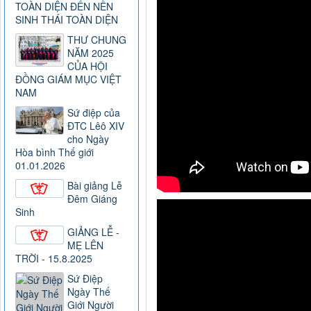
TOÀN DIỆN ĐẾN NỀN
SINH THÁI TOÀN DIỆN
THƯ CHUNG
NĂM 2025
CỦA HỘI
ĐỒNG GIÁM MỤC VIỆT
NAM
Sứ điệp của
ĐTC Lêô XIV
cho Ngày
Hòa bình Thế giới
01.01.2026
Bài giảng Lễ
Đêm Giáng
Sinh
GIẢNG LỄ -
MẸ LÊN
TRỜI - 15.8.2025
Sứ Điệp
Ngày Thế
Giới Người