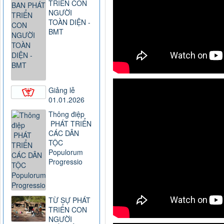
TRIỂN CON
NGƯỜI
TOÀN DIỆN -
BMT
Giảng lễ
01.01.2026
Thông điệp
PHÁT TRIỂN
CÁC DÂN
TỘC
Populorum
Progressio
TỪ SỰ PHÁT
TRIỂN CON
NGƯỜI