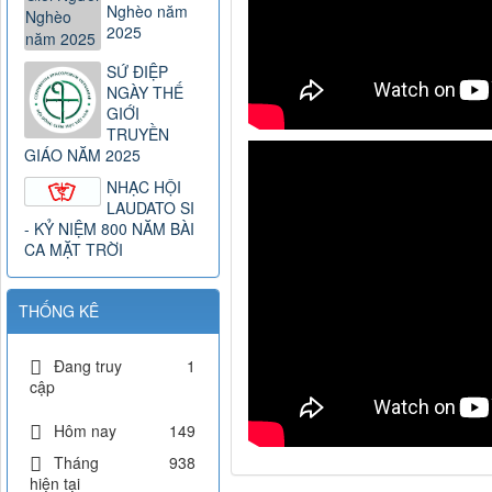
Nghèo năm
2025
SỨ ĐIỆP
NGÀY THẾ
GIỚI
TRUYỀN
GIÁO NĂM 2025
NHẠC HỘI
LAUDATO SI
- KỶ NIỆM 800 NĂM BÀI
CA MẶT TRỜI
THỐNG KÊ
Đang truy
1
cập
Hôm nay
149
Tháng
938
hiện tại